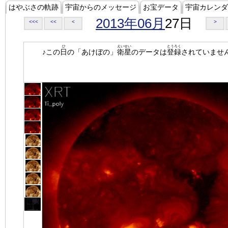
はやぶさの軌跡
宇宙からのメッセージ
お宝データ
宇宙カレンダ
2013年06月
27日
<<<
<<
<
>
ひ
えいせい
とうろく
♪この
日
の「あけぼの」
衛星
のデータは
登録
されていませ