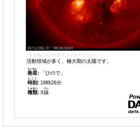
👈 お気に入りのアイコンをクリック！
活動領域が多く、極大期の太陽です。
えいせい
衛星
:
「ひので」
じこく
時刻
:
18時26分
しゅるい
せん
種類
:
X
線