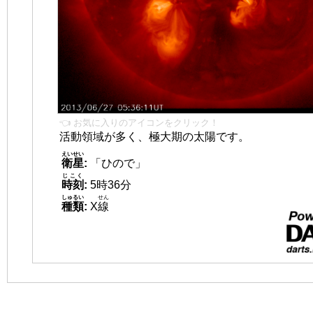
👈 お気に入りのアイコンをクリック！
活動領域が多く、極大期の太陽です。
えいせい
衛星
:
「ひので」
じこく
時刻
:
5時36分
しゅるい
せん
種類
:
X
線