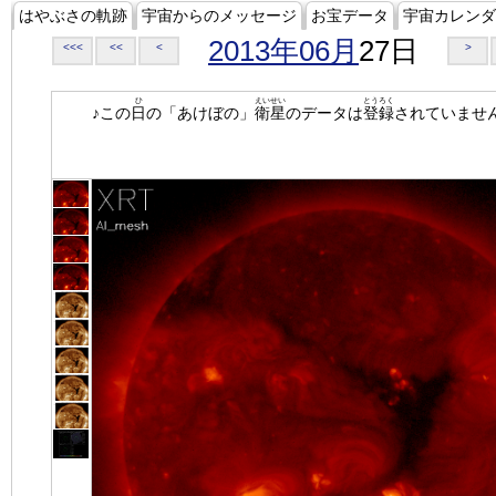
はやぶさの軌跡
宇宙からのメッセージ
お宝データ
宇宙カレンダ
2013年06月
27日
<<<
<<
<
>
ひ
えいせい
とうろく
♪この
日
の「あけぼの」
衛星
のデータは
登録
されていませ