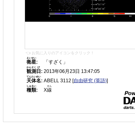
👈 お気に入りのアイコンをクリック！
えいせい
衛星
:
「すざく」
かんそく
び
観測
日
:
2013年06月23日 13:47:05
てんたいめい
天体名
:
ABELL 3112
[
自由研究 (英語)
]
しゅるい
せん
種類
:
X
線