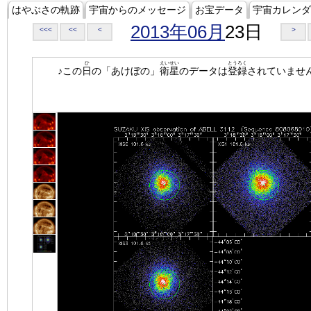
はやぶさの軌跡
宇宙からのメッセージ
お宝データ
宇宙カレンダ
2013年06月
23日
<<<
<<
<
>
ひ
えいせい
とうろく
♪この
日
の「あけぼの」
衛星
のデータは
登録
されていませ