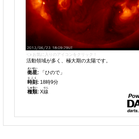
👈 お気に入りのアイコンをクリック！
活動領域が多く、極大期の太陽です。
えいせい
衛星
:
「ひので」
じこく
時刻
:
18時9分
しゅるい
せん
種類
:
X
線