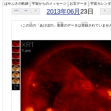
はやぶさの軌跡
宇宙からのメッセージ
お宝データ
宇宙カレンダ
2013年06月
23日
<<<
<<
<
>
ひ
えいせい
とうろく
♪この
日
の「あけぼの」
衛星
のデータは
登録
されていませ