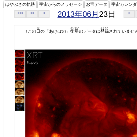
はやぶさの軌跡
宇宙からのメッセージ
お宝データ
宇宙カレンダ
2013年06月
23日
<<<
<<
<
>
ひ
えいせい
とうろく
♪この
日
の「あけぼの」
衛星
のデータは
登録
されていませ