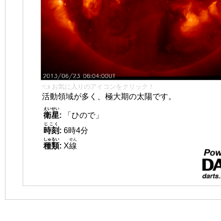
👈 お気に入りのアイコンをクリック！
活動領域が多く、極大期の太陽です。
えいせい
衛星
:
「ひので」
じこく
時刻
:
6時4分
しゅるい
せん
種類
:
X
線