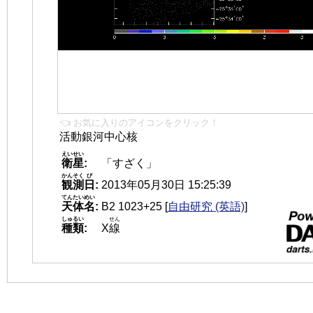
👈 お気に入りのアイコンをクリック！
活動銀河中心核
えいせい
衛星
:
「すざく」
かんそく
び
観測
日
:
2013年05月30日 15:25:39
てんたいめい
天体名
:
B2 1023+25
[
自由研究 (英語)
]
しゅるい
せん
種類
:
X
線