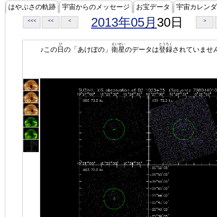
はやぶさの軌跡
宇宙からのメッセージ
お宝データ
宇宙カレンダ
2013年05月
30日
<<<
<<
<
>
ひ
えいせい
とうろく
♪この
日
の「あけぼの」
衛星
のデータは
登録
されていませ