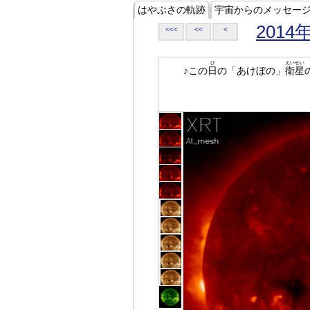
はやぶさの軌跡
宇宙からのメッセー
2014
<<<
<<
<
ひ
えいせい
♪この
日
の「あけぼの」
衛星