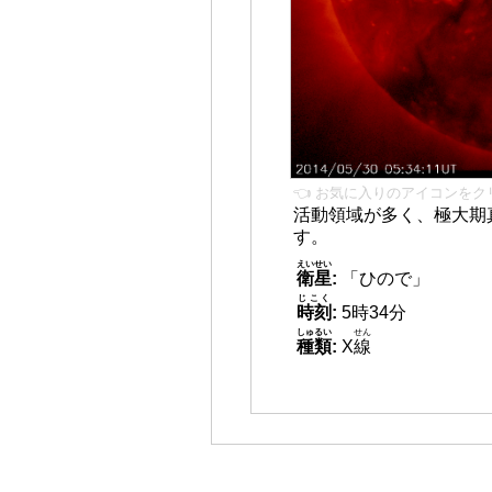
👈 お気に入りのアイコンをク
活動領域が多く、極大期
す。
えいせい
衛星
:
「ひので」
じこく
時刻
:
5時34分
しゅるい
せん
種類
:
X
線