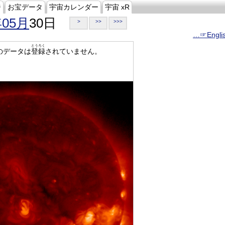
ジ
お宝データ
宇宙カレンダー
宇宙 xR
年05月
30日
>
>>
>>>
…☞Engli
とうろく
のデータは
登録
されていません。