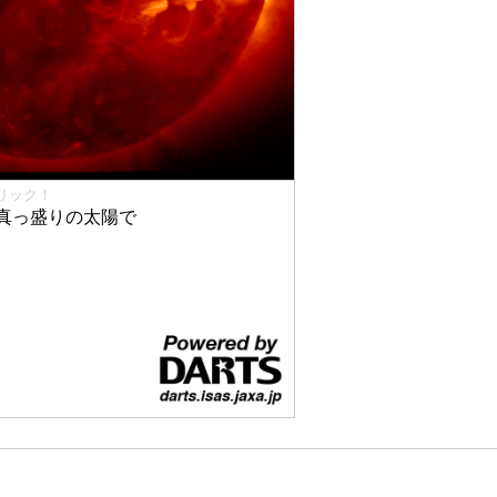
リック！
真っ盛りの太陽で