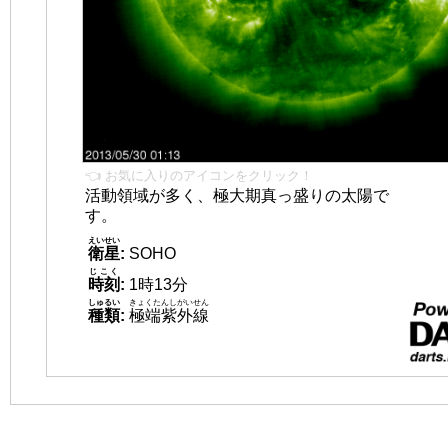
👈 お気に入りのアイコンをクリック！
活動領域が多く、極大期真っ盛りの太陽で
す。
えいせい
衛星
:
SOHO
じこく
時刻
:
1時13分
しゅるい
きょくたんしがいせん
種類
:
極端紫外線