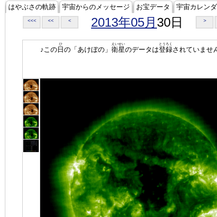
はやぶさの軌跡
宇宙からのメッセージ
お宝データ
宇宙カレンダ
2013年05月
30日
<<<
<<
<
>
ひ
えいせい
とうろく
♪この
日
の「あけぼの」
衛星
のデータは
登録
されていませ