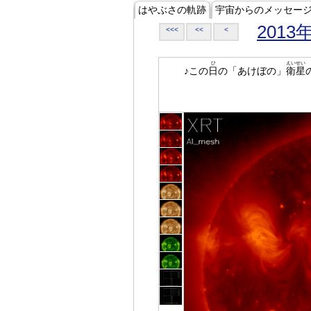
はやぶさの軌跡
宇宙からのメッセー
2013
<<<
<<
<
ひ
えいせい
♪この
日
の「あけぼの」
衛星