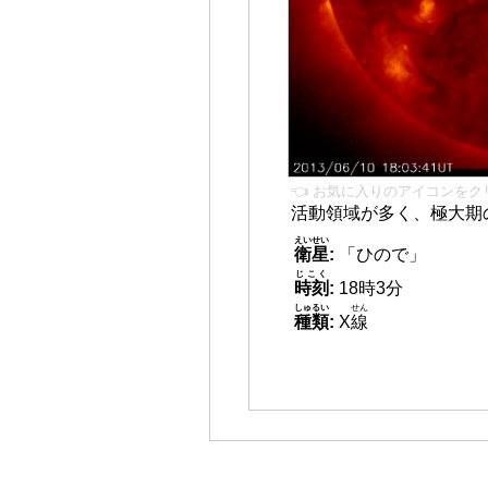
👈 お気に入りのアイコンをク
活動領域が多く、極大期
えいせい
衛星
:
「ひので」
じこく
時刻
:
18時3分
しゅるい
せん
種類
:
X
線