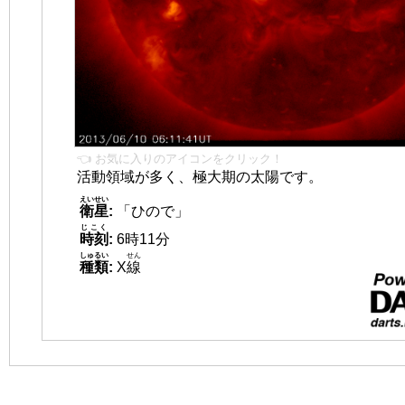
👈 お気に入りのアイコンをクリック！
活動領域が多く、極大期の太陽です。
えいせい
衛星
:
「ひので」
じこく
時刻
:
6時11分
しゅるい
せん
種類
:
X
線