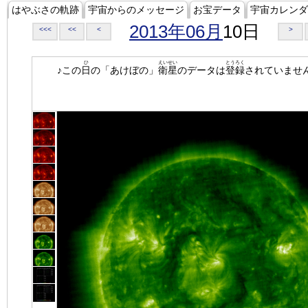
はやぶさの軌跡
宇宙からのメッセージ
お宝データ
宇宙カレンダ
2013年06月
10日
<<<
<<
<
>
ひ
えいせい
とうろく
♪この
日
の「あけぼの」
衛星
のデータは
登録
されていませ