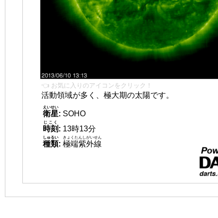
👈 お気に入りのアイコンをクリック！
活動領域が多く、極大期の太陽です。
えいせい
衛星
:
SOHO
じこく
時刻
:
13時13分
しゅるい
きょくたんしがいせん
種類
:
極端紫外線