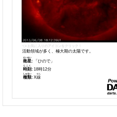
👈 お気に入りのアイコンをクリック！
活動領域が多く、極大期の太陽です。
えいせい
衛星
:
「ひので」
じこく
時刻
:
18時12分
しゅるい
せん
種類
:
X
線