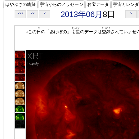
はやぶさの軌跡
宇宙からのメッセージ
お宝データ
宇宙カレンダ
2013年06月
8日
<<<
<<
<
>
ひ
えいせい
とうろく
♪この
日
の「あけぼの」
衛星
のデータは
登録
されていませ