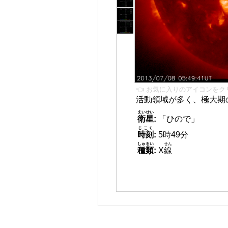
👈 お気に入りのアイコンをク
活動領域が多く、極大期
えいせい
衛星
:
「ひので」
じこく
時刻
:
5時49分
しゅるい
せん
種類
:
X
線