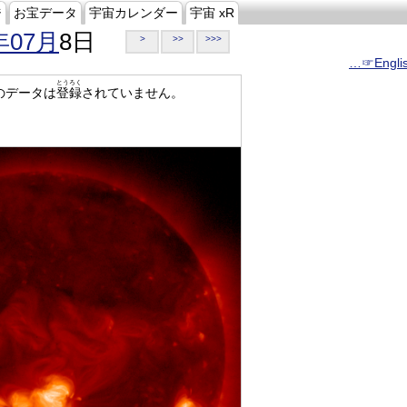
ジ
お宝データ
宇宙カレンダー
宇宙 xR
年07月
8日
>
>>
>>>
…☞Engli
とうろく
のデータは
登録
されていません。