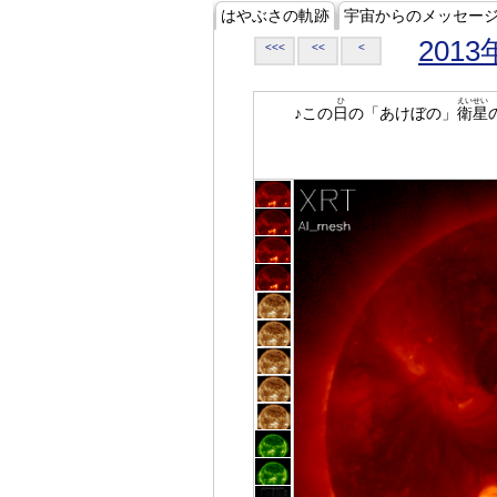
はやぶさの軌跡
宇宙からのメッセー
2013
<<<
<<
<
ひ
えいせい
♪この
日
の「あけぼの」
衛星