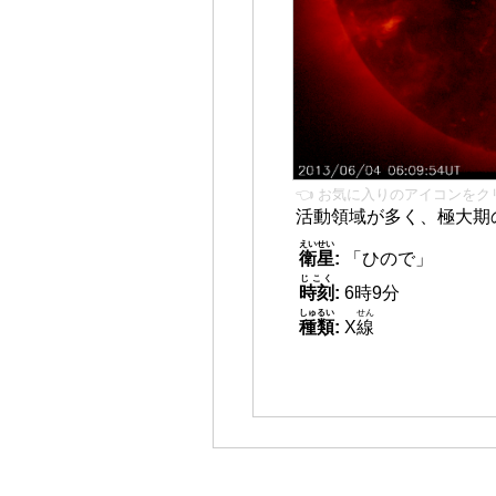
👈 お気に入りのアイコンをク
活動領域が多く、極大期
えいせい
衛星
:
「ひので」
じこく
時刻
:
6時9分
しゅるい
せん
種類
:
X
線