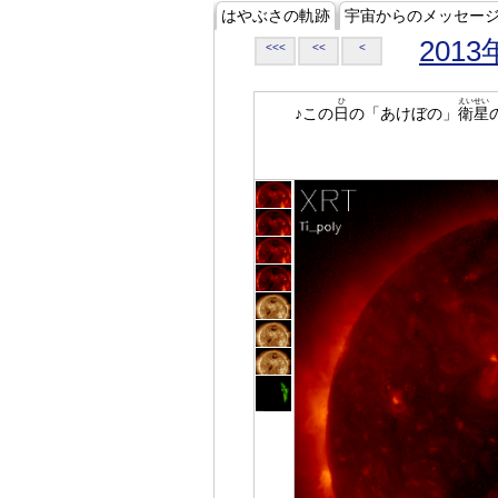
はやぶさの軌跡
宇宙からのメッセー
2013
<<<
<<
<
ひ
えいせい
♪この
日
の「あけぼの」
衛星