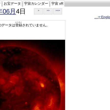
ジ
お宝データ
宇宙カレンダー
宇宙 xR
年06月
4日
>
>>
>>>
…☞Engli
とうろく
のデータは
登録
されていません。