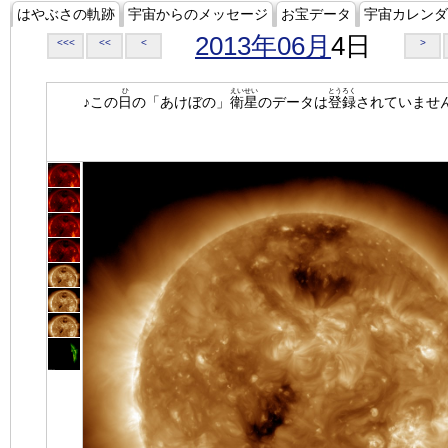
はやぶさの軌跡
宇宙からのメッセージ
お宝データ
宇宙カレンダ
2013年06月
4日
<<<
<<
<
>
ひ
えいせい
とうろく
♪この
日
の「あけぼの」
衛星
のデータは
登録
されていませ