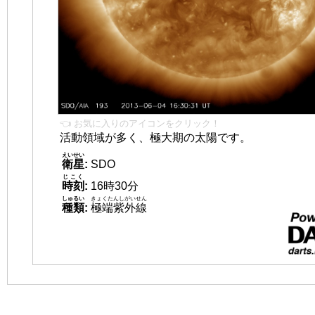
👈 お気に入りのアイコンをクリック！
活動領域が多く、極大期の太陽です。
えいせい
衛星
:
SDO
じこく
時刻
:
16時30分
しゅるい
きょくたんしがいせん
種類
:
極端紫外線