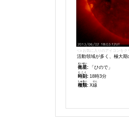
👈 お気に入りのアイコンをク
活動領域が多く、極大期
えいせい
衛星
:
「ひので」
じこく
時刻
:
18時3分
しゅるい
せん
種類
:
X
線