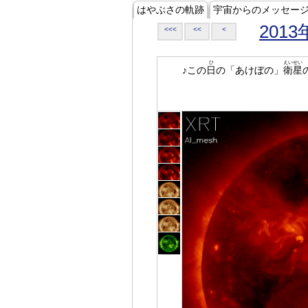
はやぶさの軌跡
宇宙からのメッセー
2013
<<<
<<
<
ひ
えいせい
♪この
日
の「あけぼの」
衛星