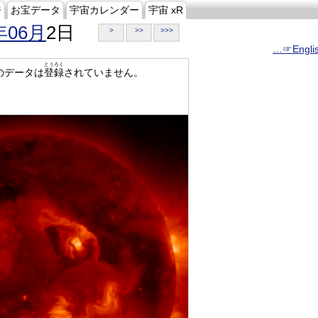
ジ
お宝データ
宇宙カレンダー
宇宙 xR
年06月
2日
>
>>
>>>
…☞Engli
とうろく
のデータは
登録
されていません。