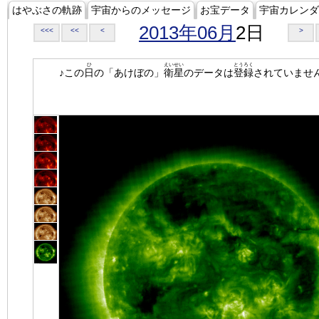
はやぶさの軌跡
宇宙からのメッセージ
お宝データ
宇宙カレンダ
2013年06月
2日
<<<
<<
<
>
ひ
えいせい
とうろく
♪この
日
の「あけぼの」
衛星
のデータは
登録
されていませ