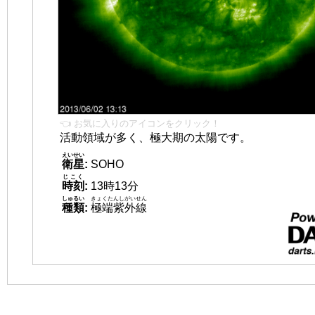
👈 お気に入りのアイコンをクリック！
活動領域が多く、極大期の太陽です。
えいせい
衛星
:
SOHO
じこく
時刻
:
13時13分
しゅるい
きょくたんしがいせん
種類
:
極端紫外線