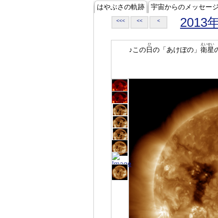
はやぶさの軌跡
宇宙からのメッセー
2013
<<<
<<
<
ひ
えいせい
♪この
日
の「あけぼの」
衛星