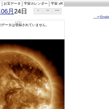
ジ
お宝データ
宇宙カレンダー
宇宙 xR
年06月
24日
>
>>
>>>
…☞Engli
とうろく
のデータは
登録
されていません。