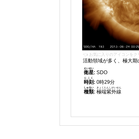
👈 お気に入りのアイコンをク
活動領域が多く、極大期
えいせい
衛星
:
SDO
じこく
時刻
:
0時29分
しゅるい
きょくたんしがいせん
種類
:
極端紫外線