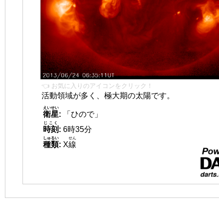
👈 お気に入りのアイコンをクリック！
活動領域が多く、極大期の太陽です。
えいせい
衛星
:
「ひので」
じこく
時刻
:
6時35分
しゅるい
せん
種類
:
X
線