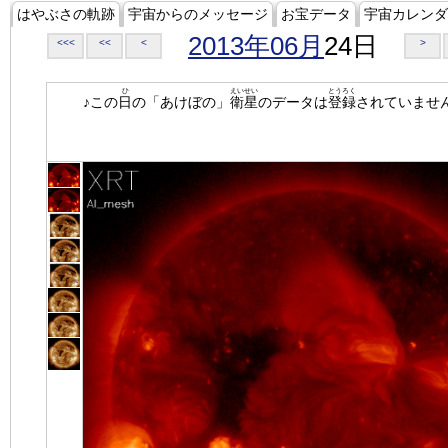
はやぶさの軌跡
宇宙からのメッセージ
お宝データ
宇宙カレンダ
2013年06月
24日
<<<
<<
<
>
ひ
えいせい
とうろく
♪この
日
の「あけぼの」
衛星
のデータは
登録
されていませ