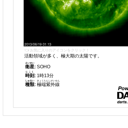
👈 お気に入りのアイコンをクリック！
活動領域が多く、極大期の太陽です。
えいせい
衛星
:
SOHO
じこく
時刻
:
1時13分
しゅるい
きょくたんしがいせん
種類
:
極端紫外線