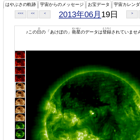
はやぶさの軌跡
宇宙からのメッセージ
お宝データ
宇宙カレンダ
2013年06月
19日
<<<
<<
<
>
ひ
えいせい
とうろく
♪この
日
の「あけぼの」
衛星
のデータは
登録
されていませ