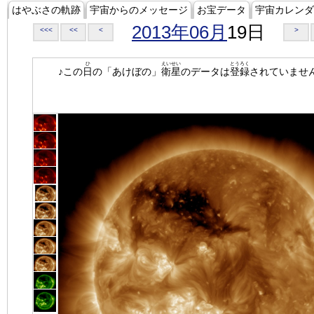
はやぶさの軌跡
宇宙からのメッセージ
お宝データ
宇宙カレンダ
2013年06月
19日
<<<
<<
<
>
ひ
えいせい
とうろく
♪この
日
の「あけぼの」
衛星
のデータは
登録
されていませ