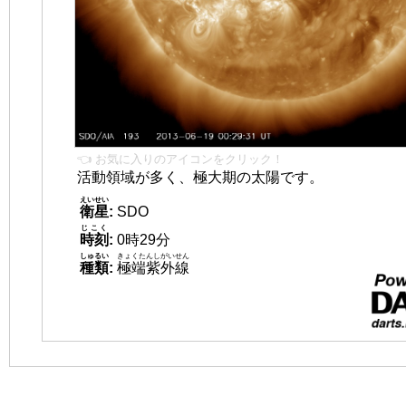
👈 お気に入りのアイコンをクリック！
活動領域が多く、極大期の太陽です。
えいせい
衛星
:
SDO
じこく
時刻
:
0時29分
しゅるい
きょくたんしがいせん
種類
:
極端紫外線