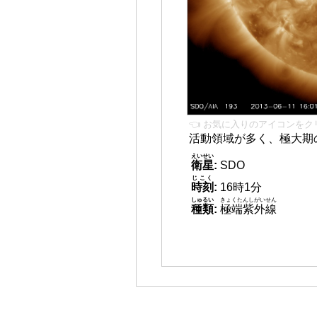
👈 お気に入りのアイコンをク
活動領域が多く、極大期
えいせい
衛星
:
SDO
じこく
時刻
:
16時1分
しゅるい
きょくたんしがいせん
種類
:
極端紫外線