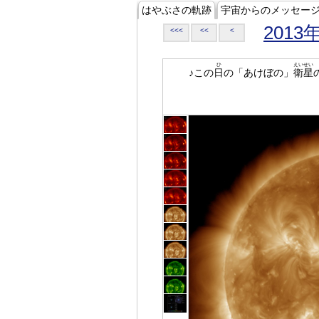
はやぶさの軌跡
宇宙からのメッセー
2013
<<<
<<
<
ひ
えいせい
♪この
日
の「あけぼの」
衛星