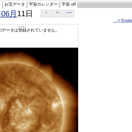
ジ
お宝データ
宇宙カレンダー
宇宙 xR
年06月
11日
>
>>
>>>
…☞Engli
とうろく
のデータは
登録
されていません。