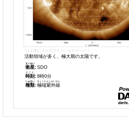
👈 お気に入りのアイコンをクリック！
活動領域が多く、極大期の太陽です。
えいせい
衛星
:
SDO
じこく
時刻
:
8時0分
しゅるい
きょくたんしがいせん
種類
:
極端紫外線