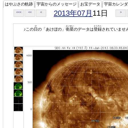
はやぶさの軌跡
宇宙からのメッセージ
お宝データ
宇宙カレンダ
2013年07月
11日
<<<
<<
<
>
ひ
えいせい
とうろく
♪この
日
の「あけぼの」
衛星
のデータは
登録
されていませ