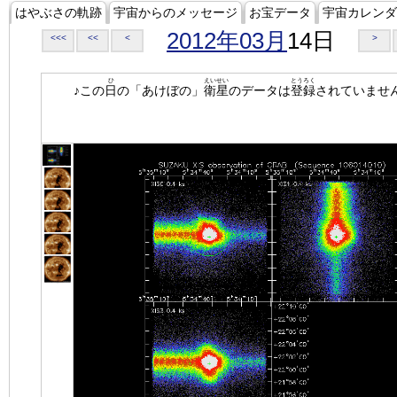
はやぶさの軌跡
宇宙からのメッセージ
お宝データ
宇宙カレンダ
2012年03月
14日
<<<
<<
<
>
ひ
えいせい
とうろく
♪この
日
の「あけぼの」
衛星
のデータは
登録
されていませ