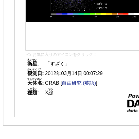
👈 お気に入りのアイコンをクリック！
えいせい
衛星
:
「すざく」
かんそく
び
観測
日
:
2012年03月14日 00:07:29
てんたいめい
天体名
:
CRAB
[
自由研究 (英語)
]
しゅるい
せん
種類
:
X
線