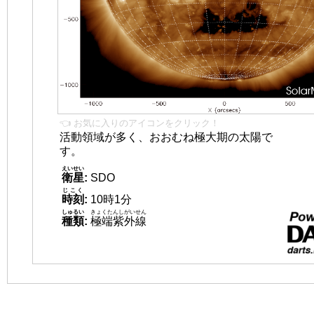
👈 お気に入りのアイコンをクリック！
活動領域が多く、おおむね極大期の太陽で
す。
えいせい
衛星
:
SDO
じこく
時刻
:
10時1分
しゅるい
きょくたんしがいせん
種類
:
極端紫外線