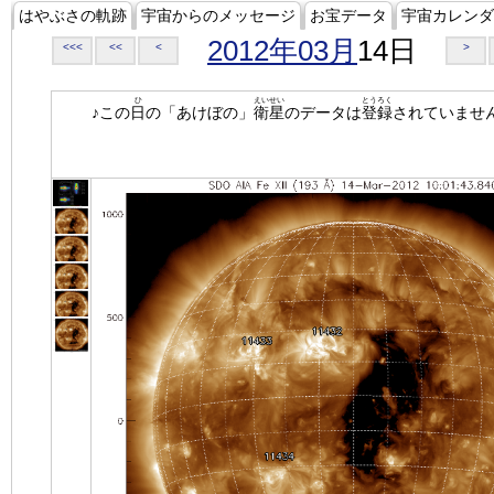
はやぶさの軌跡
宇宙からのメッセージ
お宝データ
宇宙カレンダ
2012年03月
14日
<<<
<<
<
>
ひ
えいせい
とうろく
♪この
日
の「あけぼの」
衛星
のデータは
登録
されていませ