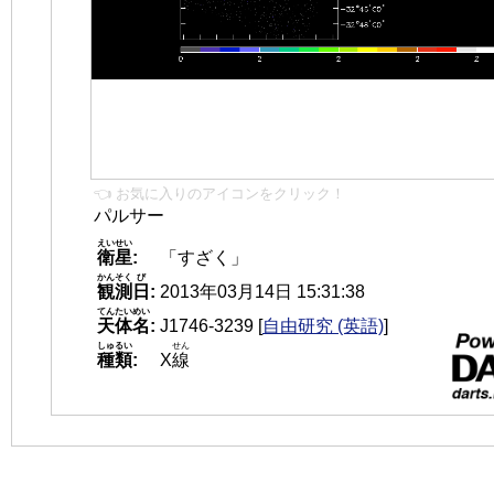
👈 お気に入りのアイコンをクリック！
パルサー
えいせい
衛星
:
「すざく」
かんそく
び
観測
日
:
2013年03月14日 15:31:38
てんたいめい
天体名
:
J1746-3239
[
自由研究 (英語)
]
しゅるい
せん
種類
:
X
線