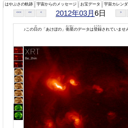
はやぶさの軌跡
宇宙からのメッセージ
お宝データ
宇宙カレンダ
2012年03月
6日
<<<
<<
<
>
ひ
えいせい
とうろく
♪この
日
の「あけぼの」
衛星
のデータは
登録
されていませ