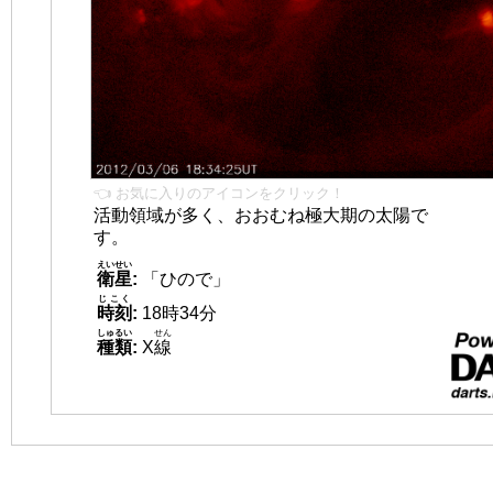
👈 お気に入りのアイコンをクリック！
活動領域が多く、おおむね極大期の太陽で
す。
えいせい
衛星
:
「ひので」
じこく
時刻
:
18時34分
しゅるい
せん
種類
:
X
線