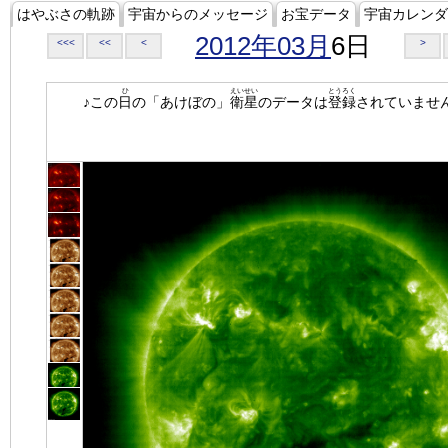
はやぶさの軌跡
宇宙からのメッセージ
お宝データ
宇宙カレンダ
2012年03月
6日
<<<
<<
<
>
ひ
えいせい
とうろく
♪この
日
の「あけぼの」
衛星
のデータは
登録
されていませ