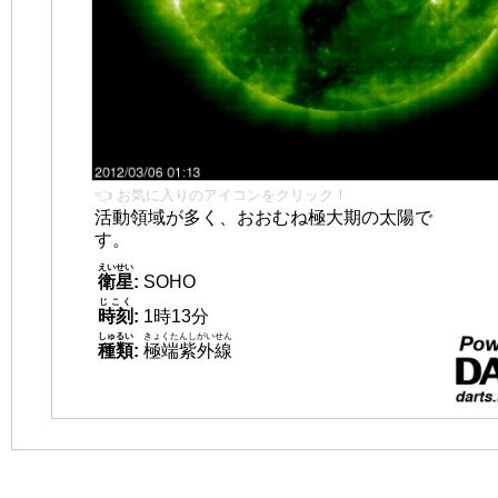
👈 お気に入りのアイコンをクリック！
活動領域が多く、おおむね極大期の太陽で
す。
えいせい
衛星
:
SOHO
じこく
時刻
:
1時13分
しゅるい
きょくたんしがいせん
種類
:
極端紫外線