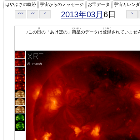
はやぶさの軌跡
宇宙からのメッセージ
お宝データ
宇宙カレンダ
2013年03月
6日
<<<
<<
<
>
ひ
えいせい
とうろく
♪この
日
の「あけぼの」
衛星
のデータは
登録
されていませ