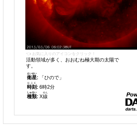
👈 お気に入りのアイコンをクリック！
活動領域が多く、おおむね極大期の太陽で
す。
えいせい
衛星
:
「ひので」
じこく
時刻
:
6時2分
しゅるい
せん
種類
:
X
線