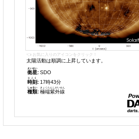
👈 お気に入りのアイコンをクリック！
太陽活動は順調に上昇しています。
えいせい
衛星
:
SDO
じこく
時刻
:
17時43分
しゅるい
きょくたんしがいせん
種類
:
極端紫外線