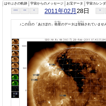
はやぶさの軌跡
宇宙からのメッセージ
お宝データ
宇宙カレンダ
2011年02月
28日
<<<
<<
<
>
ひ
えいせい
とうろく
♪この
日
の「あけぼの」
衛星
のデータは
登録
されていませ