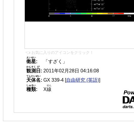
👈 お気に入りのアイコンをクリック！
えいせい
衛星
:
「すざく」
かんそく
び
観測
日
:
2011年02月28日 04:16:08
てんたいめい
天体名
:
GX 339-4
[
自由研究 (英語)
]
しゅるい
せん
種類
:
X
線