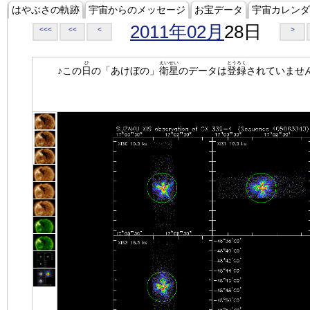
はやぶさの軌跡
宇宙からのメッセージ
お宝データ
宇宙カレンダ
2011年02月
28日
<<<
<<
<
>
ひ
えいせい
とうろく
♪この
日
の「あけぼの」
衛星
のデータは
登録
されていませ