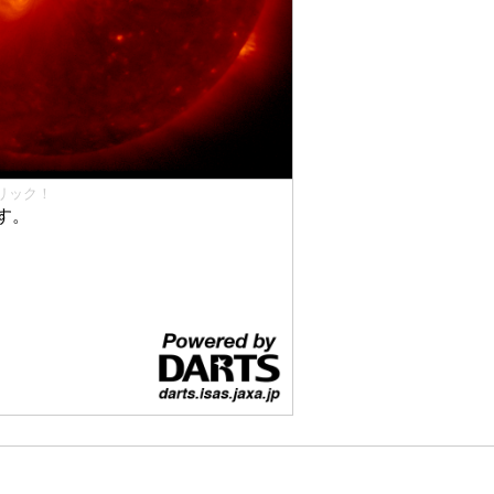
リック！
す。