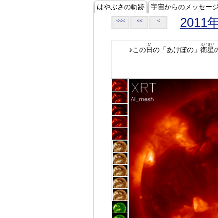
はやぶさの軌跡
宇宙からのメッセー
2011
<<<
<<
<
ひ
えいせい
♪この
日
の「あけぼの」
衛星