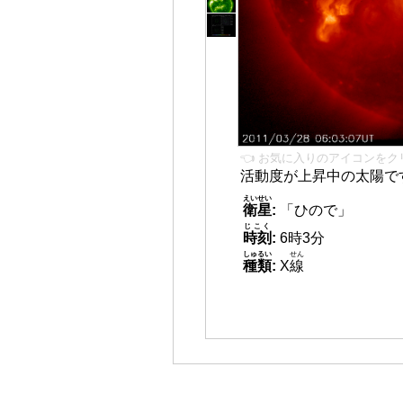
👈 お気に入りのアイコンをク
活動度が上昇中の太陽で
えいせい
衛星
:
「ひので」
じこく
時刻
:
6時3分
しゅるい
せん
種類
:
X
線