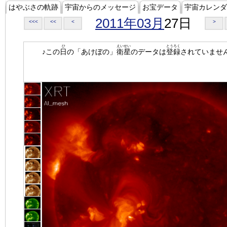
はやぶさの軌跡
宇宙からのメッセージ
お宝データ
宇宙カレンダ
2011年03月
27日
<<<
<<
<
>
ひ
えいせい
とうろく
♪この
日
の「あけぼの」
衛星
のデータは
登録
されていませ