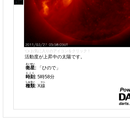
👈 お気に入りのアイコンをクリック！
活動度が上昇中の太陽です。
えいせい
衛星
:
「ひので」
じこく
時刻
:
5時58分
しゅるい
せん
種類
:
X
線