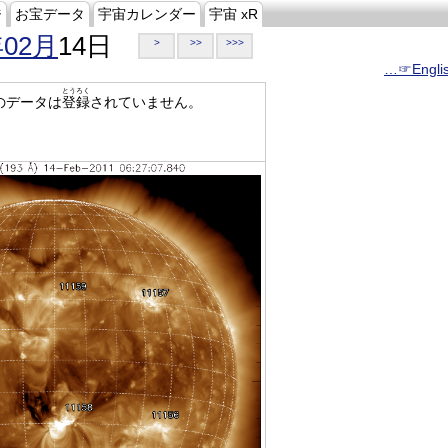
ジ
お宝データ
宇宙カレンダー
宇宙 xR
年02月
14日
>
>>
>>>
…☞Engli
とうろく
のデータは
登録
されていません。