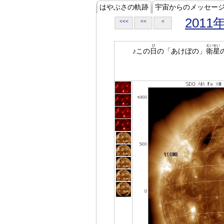
はやぶさの軌跡
宇宙からのメッセー
2011
<<<
<<
<
ひ
えいせい
♪この
日
の「あけぼの」
衛星