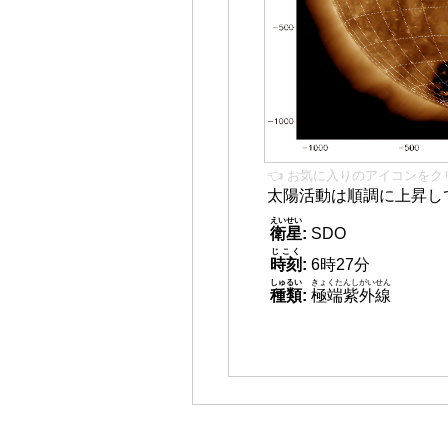
👈 お気に入りのアイコンをク
太陽活動は順調に上昇し
えいせい
衛星
:
SDO
じこく
時刻
:
6時27分
しゅるい
きょくたんしがいせん
種類
:
極端紫外線