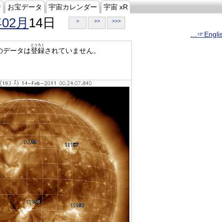
ジ
お宝データ
宇宙カレンダー
宇宙 xR
年02月
14日
>
>>
>>>
…☞Engli
とうろく
のデータは
登録
されていません。