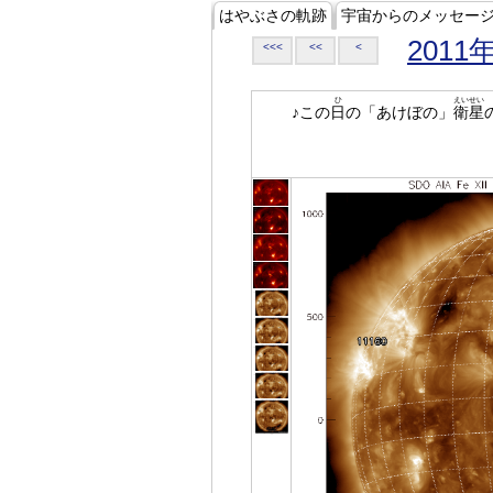
はやぶさの軌跡
宇宙からのメッセー
2011
<<<
<<
<
ひ
えいせい
♪この
日
の「あけぼの」
衛星