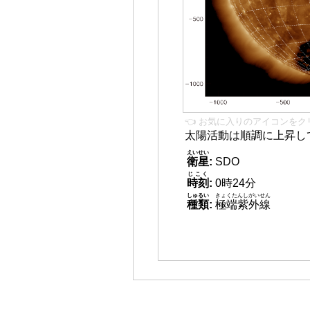
👈 お気に入りのアイコンをク
太陽活動は順調に上昇し
えいせい
衛星
:
SDO
じこく
時刻
:
0時24分
しゅるい
きょくたんしがいせん
種類
:
極端紫外線