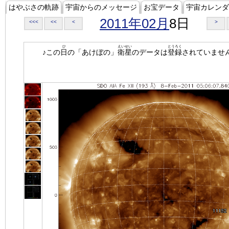
はやぶさの軌跡
宇宙からのメッセージ
お宝データ
宇宙カレンダ
2011年02月
8日
<<<
<<
<
>
ひ
えいせい
とうろく
♪この
日
の「あけぼの」
衛星
のデータは
登録
されていませ