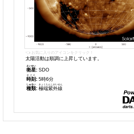
👈 お気に入りのアイコンをクリック！
太陽活動は順調に上昇しています。
えいせい
衛星
:
SDO
じこく
時刻
:
5時6分
しゅるい
きょくたんしがいせん
種類
:
極端紫外線