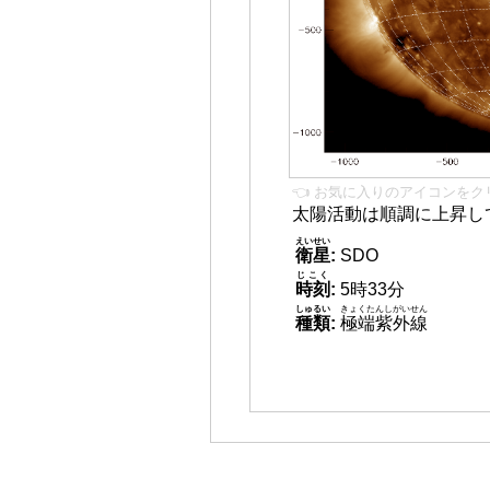
👈 お気に入りのアイコンをク
太陽活動は順調に上昇し
えいせい
衛星
:
SDO
じこく
時刻
:
5時33分
しゅるい
きょくたんしがいせん
種類
:
極端紫外線