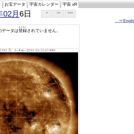
ジ
お宝データ
宇宙カレンダー
宇宙 xR
年02月
6日
>
>>
>>>
…☞Engli
とうろく
のデータは
登録
されていません。