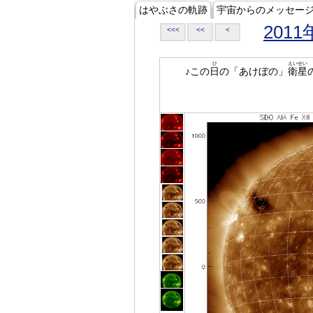
はやぶさの軌跡
宇宙からのメッセー
2011
<<<
<<
<
ひ
えいせい
♪この
日
の「あけぼの」
衛星