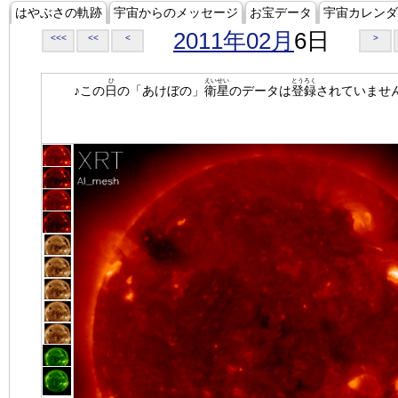
はやぶさの軌跡
宇宙からのメッセージ
お宝データ
宇宙カレンダ
2011年02月
6日
<<<
<<
<
>
ひ
えいせい
とうろく
♪この
日
の「あけぼの」
衛星
のデータは
登録
されていませ