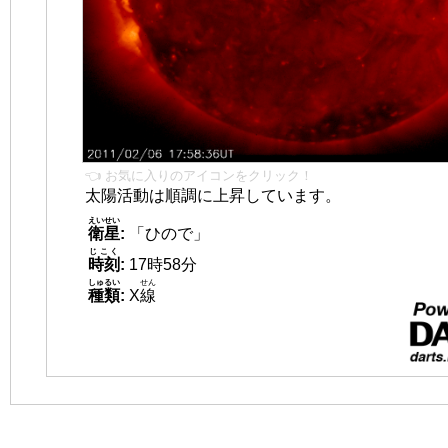
👈 お気に入りのアイコンをクリック！
太陽活動は順調に上昇しています。
えいせい
衛星
:
「ひので」
じこく
時刻
:
17時58分
しゅるい
せん
種類
:
X
線