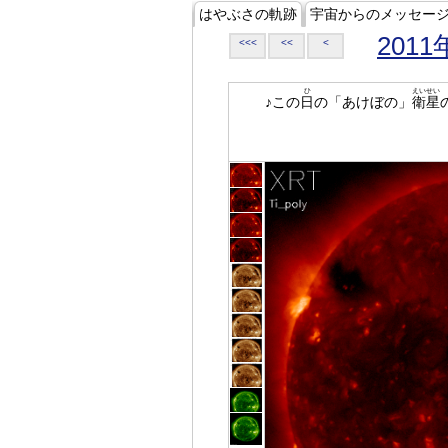
はやぶさの軌跡
宇宙からのメッセー
2011
<<<
<<
<
ひ
えいせい
♪この
日
の「あけぼの」
衛星