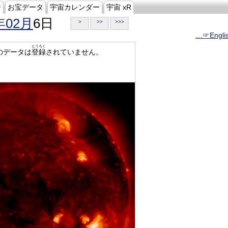
ジ
お宝データ
宇宙カレンダー
宇宙 xR
年02月
6日
>
>>
>>>
…☞Engli
とうろく
のデータは
登録
されていません。