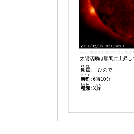
👈 お気に入りのアイコンをク
太陽活動は順調に上昇し
えいせい
衛星
:
「ひので」
じこく
時刻
:
6時10分
しゅるい
せん
種類
:
X
線