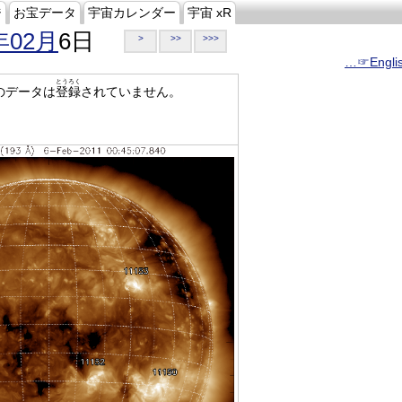
ジ
お宝データ
宇宙カレンダー
宇宙 xR
年02月
6日
>
>>
>>>
…☞Engli
とうろく
のデータは
登録
されていません。