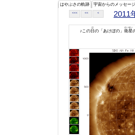
はやぶさの軌跡
宇宙からのメッセー
2011
<<<
<<
<
ひ
えいせい
♪この
日
の「あけぼの」
衛星