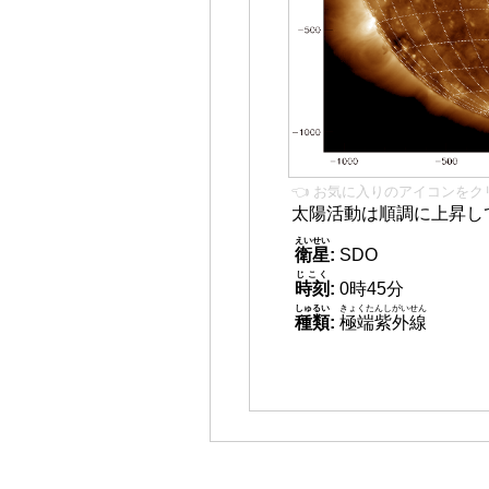
👈 お気に入りのアイコンをク
太陽活動は順調に上昇し
えいせい
衛星
:
SDO
じこく
時刻
:
0時45分
しゅるい
きょくたんしがいせん
種類
:
極端紫外線