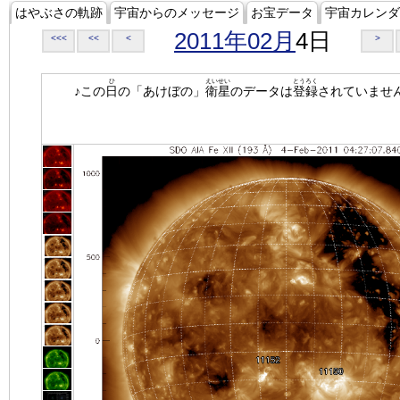
はやぶさの軌跡
宇宙からのメッセージ
お宝データ
宇宙カレンダ
2011年02月
4日
<<<
<<
<
>
ひ
えいせい
とうろく
♪この
日
の「あけぼの」
衛星
のデータは
登録
されていませ