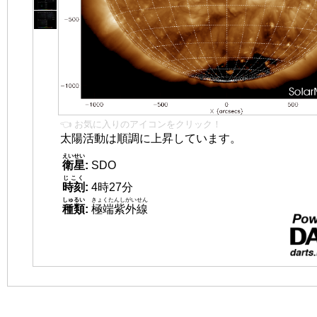
👈 お気に入りのアイコンをクリック！
太陽活動は順調に上昇しています。
えいせい
衛星
:
SDO
じこく
時刻
:
4時27分
しゅるい
きょくたんしがいせん
種類
:
極端紫外線