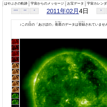
はやぶさの軌跡
宇宙からのメッセージ
お宝データ
宇宙カレンダ
2011年02月
4日
<<<
<<
<
>
ひ
えいせい
とうろく
♪この
日
の「あけぼの」
衛星
のデータは
登録
されていませ