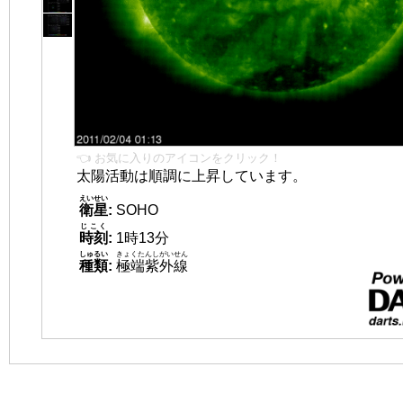
👈 お気に入りのアイコンをクリック！
太陽活動は順調に上昇しています。
えいせい
衛星
:
SOHO
じこく
時刻
:
1時13分
しゅるい
きょくたんしがいせん
種類
:
極端紫外線