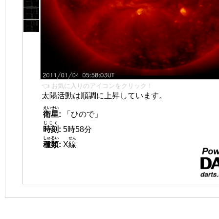
👈 お気に入りのアイコンをクリック！
太陽活動は順調に上昇しています。
えいせい
衛星
:
「ひので」
じこく
時刻
:
5時58分
しゅるい
せん
種類
:
X
線