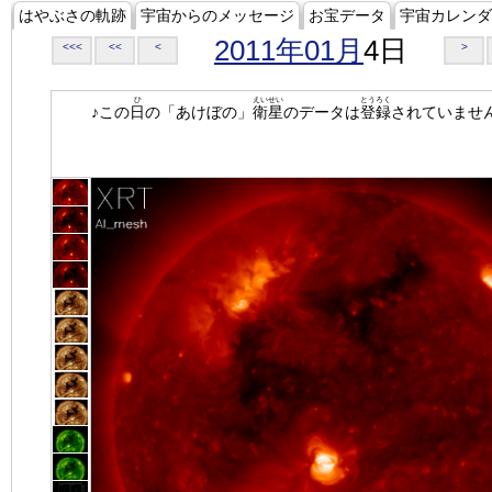
はやぶさの軌跡
宇宙からのメッセージ
お宝データ
宇宙カレンダ
2011年01月
4日
<<<
<<
<
>
ひ
えいせい
とうろく
♪この
日
の「あけぼの」
衛星
のデータは
登録
されていませ