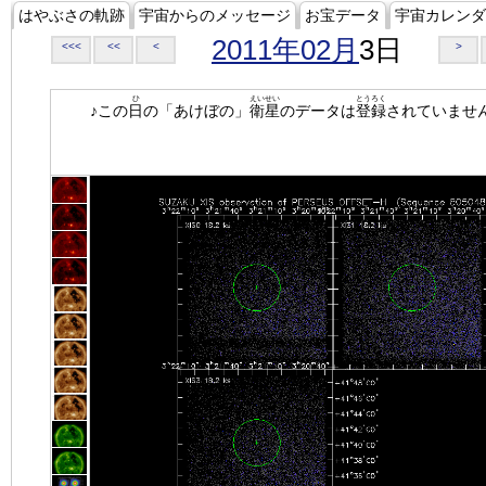
はやぶさの軌跡
宇宙からのメッセージ
お宝データ
宇宙カレンダ
2011年02月
3日
<<<
<<
<
>
ひ
えいせい
とうろく
♪この
日
の「あけぼの」
衛星
のデータは
登録
されていませ