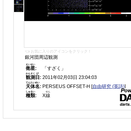
👈 お気に入りのアイコンをクリック！
銀河団周辺観測
えいせい
衛星
:
「すざく」
かんそく
び
観測
日
:
2011年02月03日 23:04:03
てんたいめい
天体名
:
PERSEUS OFFSET-H
[
自由研究 (英語)
]
しゅるい
せん
種類
:
X
線