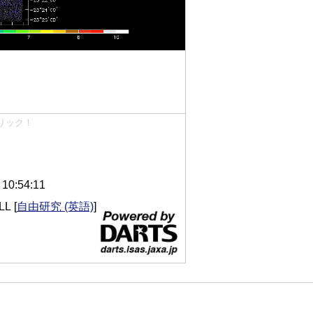
リック！
0:54:11
LL
[
自由研究 (英語)
]