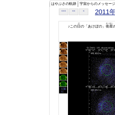
はやぶさの軌跡
宇宙からのメッセー
2011
<<<
<<
<
ひ
えいせい
♪この
日
の「あけぼの」
衛星