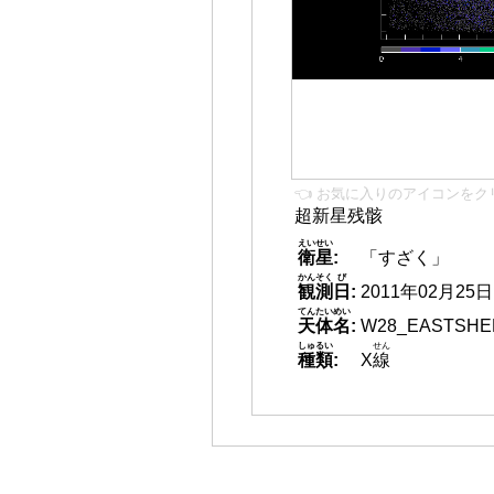
👈 お気に入りのアイコンをク
超新星残骸
えいせい
衛星
:
「すざく」
かんそく
び
観測
日
:
2011年02月25日 1
てんたいめい
天体名
:
W28_EASTSHE
しゅるい
せん
種類
:
X
線