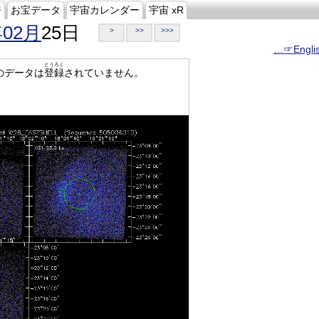
ジ
お宝データ
宇宙カレンダー
宇宙 xR
年02月
25日
>
>>
>>>
…☞Engli
とうろく
のデータは
登録
されていません。