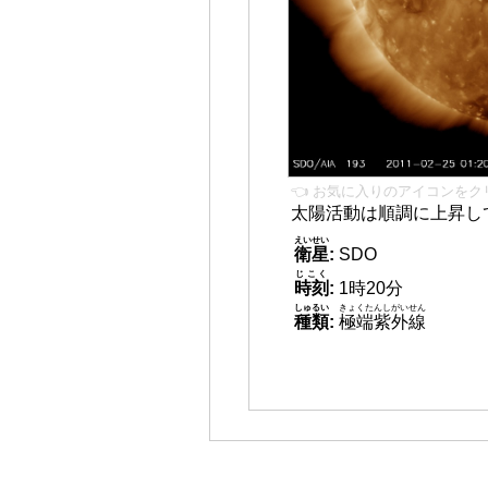
👈 お気に入りのアイコンをク
太陽活動は順調に上昇し
えいせい
衛星
:
SDO
じこく
時刻
:
1時20分
しゅるい
きょくたんしがいせん
種類
:
極端紫外線