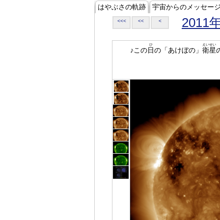
はやぶさの軌跡
宇宙からのメッセー
2011
<<<
<<
<
ひ
えいせい
♪この
日
の「あけぼの」
衛星