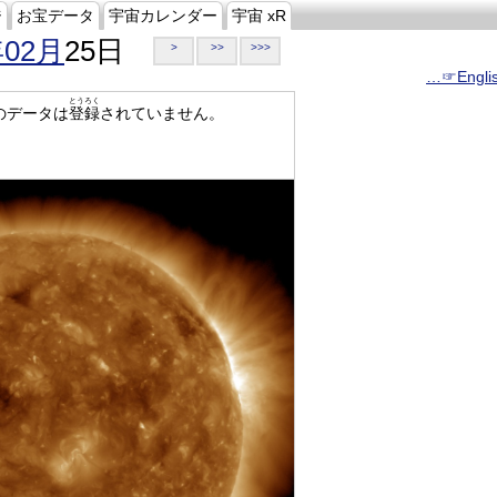
ジ
お宝データ
宇宙カレンダー
宇宙 xR
年02月
25日
>
>>
>>>
…☞Engli
とうろく
のデータは
登録
されていません。