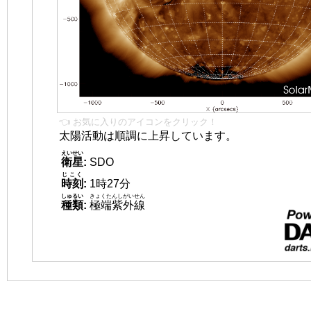
👈 お気に入りのアイコンをクリック！
太陽活動は順調に上昇しています。
えいせい
衛星
:
SDO
じこく
時刻
:
1時27分
しゅるい
きょくたんしがいせん
種類
:
極端紫外線