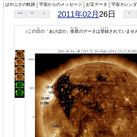
はやぶさの軌跡
宇宙からのメッセージ
お宝データ
宇宙カレンダ
2011年02月
26日
<<<
<<
<
>
ひ
えいせい
とうろく
♪この
日
の「あけぼの」
衛星
のデータは
登録
されていませ