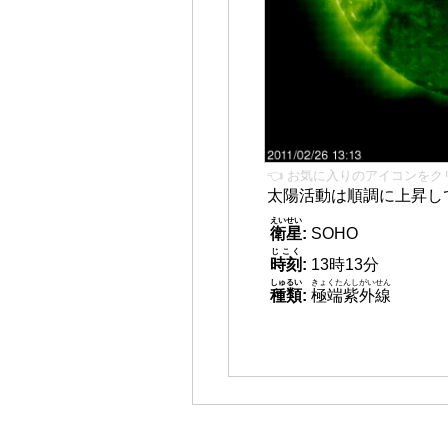
👈 お気に入りのアイコンをク
太陽活動は順調に上昇し
えいせい
衛星
:
SOHO
じこく
時刻
:
13時13分
しゅるい
きょくたんしがいせん
種類
:
極端紫外線