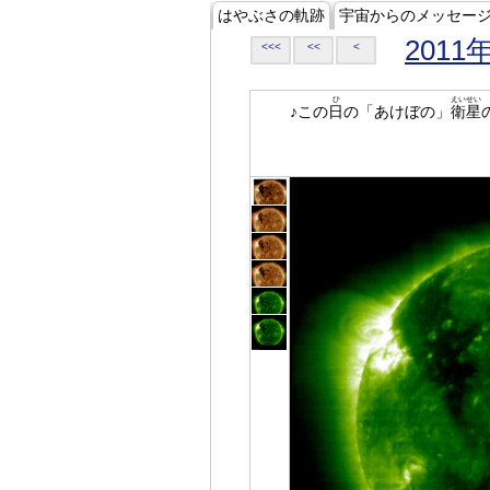
はやぶさの軌跡
宇宙からのメッセー
2011
<<<
<<
<
ひ
えいせい
♪この
日
の「あけぼの」
衛星