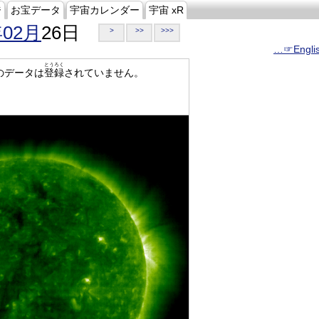
ジ
お宝データ
宇宙カレンダー
宇宙 xR
年02月
26日
>
>>
>>>
…☞Engli
とうろく
のデータは
登録
されていません。