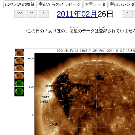
はやぶさの軌跡
宇宙からのメッセージ
お宝データ
宇宙カレンダ
2011年02月
26日
<<<
<<
<
>
ひ
えいせい
とうろく
♪この
日
の「あけぼの」
衛星
のデータは
登録
されていませ