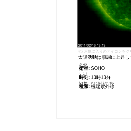
👈 お気に入りのアイコンをク
太陽活動は順調に上昇し
えいせい
衛星
:
SOHO
じこく
時刻
:
13時13分
しゅるい
きょくたんしがいせん
種類
:
極端紫外線