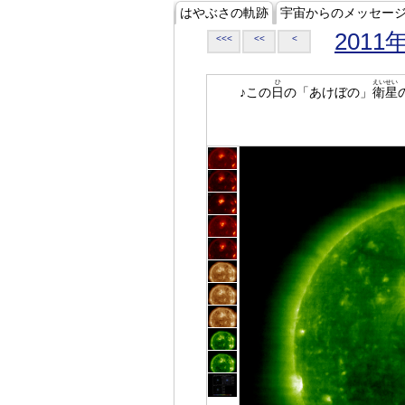
はやぶさの軌跡
宇宙からのメッセー
2011
<<<
<<
<
ひ
えいせい
♪この
日
の「あけぼの」
衛星