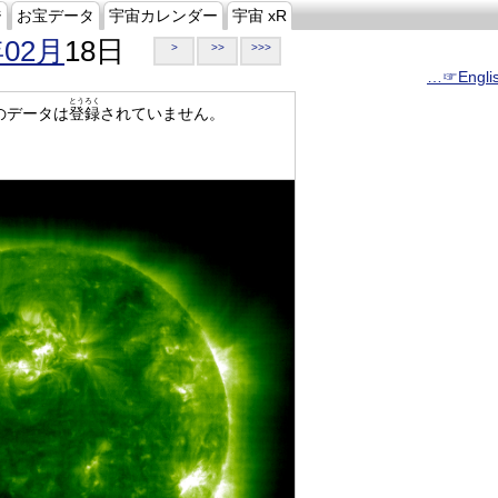
ジ
お宝データ
宇宙カレンダー
宇宙 xR
年02月
18日
>
>>
>>>
…☞Engli
とうろく
のデータは
登録
されていません。